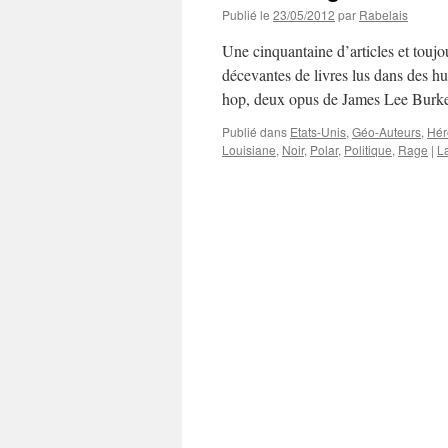
Publié le
23/05/2012
par
Rabelais
Une cinquantaine d’articles et touj
décevantes de livres lus dans des h
hop, deux opus de James Lee Burk
Publié dans
Etats-Unis
,
Géo-Auteurs
,
Hér
Louisiane
,
Noir
,
Polar
,
Politique
,
Rage
|
L