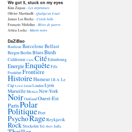
We got 5, stuck on my eyes
Kim Zupan
-
Les arpenteurs
Olivier Martinelli
-
Quelqu'un à tuer
James Lee Burke
-
Créole belle
François Médeline
-
Rêves de guerre
Attica Locke
-
Marée noire
DaZiBao
Barcelone
Belfast
Banlieue
Bush
Blues
Berlin
Bergen
Cité
Californie
Edimbourg
Carte
Enquête
Energie
Fife
Frontière
Frankfurt
Histoire
Humeur
Le
I.R.A.
Lyon
Cap
London
Lewis Island
Marseille
New-York
Mexico
Noir
Ouest-Est
Oakland
Polar
Paris
Politique
Port
Rage
Psycho
Reykjavik
Rock
Stockolm
Tel-Aviv Jaffa
Thriller