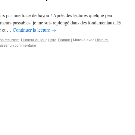
ours pas une trace de bayou ! Après des lectures quelque peu
umeurs passables, je me suis replongé dans des fondamentaux. Et
e et …
Continuer la lecture
→
os récurrent
,
Humeur du jour
,
Livre
,
Roman
|
Marqué avec
Histoire
,
aisser un commentaire