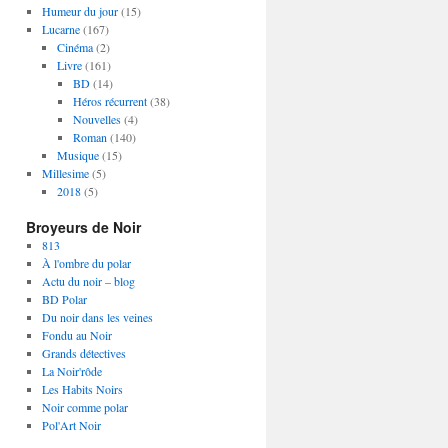
Humeur du jour
(15)
Lucarne
(167)
Cinéma
(2)
Livre
(161)
BD
(14)
Héros récurrent
(38)
Nouvelles
(4)
Roman
(140)
Musique
(15)
Millesime
(5)
2018
(5)
Broyeurs de Noir
813
À l'ombre du polar
Actu du noir – blog
BD Polar
Du noir dans les veines
Fondu au Noir
Grands détectives
La Noir'rôde
Les Habits Noirs
Noir comme polar
Pol'Art Noir