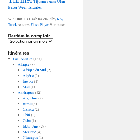
Tijuana
Ulan
Trieste
Wien
İstanbul
Bator
WP Cumulus Flash tag cloud by
Roy
Tanck
requires
Flash Player
9 or better.
Derrière le comptoir
D
e
Itinéraires
r
r
Géo-Auteurs
(167)
i
Afrique
(7)
è
Afrique du Sud
(2)
r
Algérie
(3)
e
Égypte
(1)
l
Mali
(1)
e
Amériques
(42)
c
Argentine
(2)
o
Brésil
(3)
m
Canada
(2)
p
Chili
(1)
t
Cuba
(1)
o
Etats-Unis
(29)
i
Mexique
(4)
r
Nicaragua
(1)