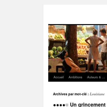
Accueil
Ambitions
Auteurs & …
Aller
au
Louisiane
Archives par mot-clé :
contenu
●●●●○ Un grincement 