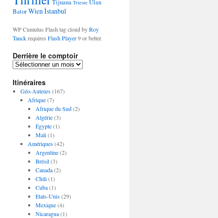
Tijuana
Ulan
Trieste
Wien
İstanbul
Bator
WP Cumulus Flash tag cloud by
Roy
Tanck
requires
Flash Player
9 or better.
Derrière le comptoir
D
e
Itinéraires
r
r
Géo-Auteurs
(167)
i
Afrique
(7)
è
Afrique du Sud
(2)
r
Algérie
(3)
e
Égypte
(1)
l
Mali
(1)
e
Amériques
(42)
c
Argentine
(2)
o
Brésil
(3)
m
Canada
(2)
p
Chili
(1)
t
Cuba
(1)
o
Etats-Unis
(29)
i
Mexique
(4)
r
Nicaragua
(1)