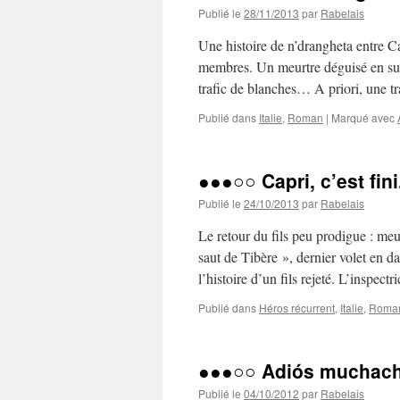
Publié le
28/11/2013
par
Rabelais
Une histoire de n’drangheta entre Ca
membres. Un meurtre déguisé en suic
trafic de blanches… A priori, une 
Publié dans
Italie
,
Roman
|
Marqué avec
●●●○○ Capri, c’est fini
Publié le
24/10/2013
par
Rabelais
Le retour du fils peu prodigue : meu
saut de Tibère », dernier volet en d
l’histoire d’un fils rejeté. L’inspect
Publié dans
Héros récurrent
,
Italie
,
Roma
●●●○○ Adiós muchac
Publié le
04/10/2012
par
Rabelais