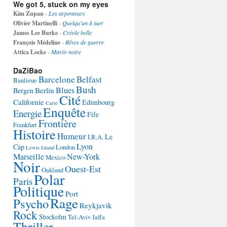
We got 5, stuck on my eyes
Kim Zupan
-
Les arpenteurs
Olivier Martinelli
-
Quelqu'un à tuer
James Lee Burke
-
Créole belle
François Médeline
-
Rêves de guerre
Attica Locke
-
Marée noire
DaZiBao
Barcelone
Belfast
Banlieue
Bush
Blues
Berlin
Bergen
Cité
Californie
Edimbourg
Carte
Enquête
Energie
Fife
Frontière
Frankfurt
Histoire
Humeur
Le
I.R.A.
Lyon
Cap
London
Lewis Island
Marseille
New-York
Mexico
Noir
Ouest-Est
Oakland
Polar
Paris
Politique
Port
Rage
Psycho
Reykjavik
Rock
Stockolm
Tel-Aviv Jaffa
Thriller