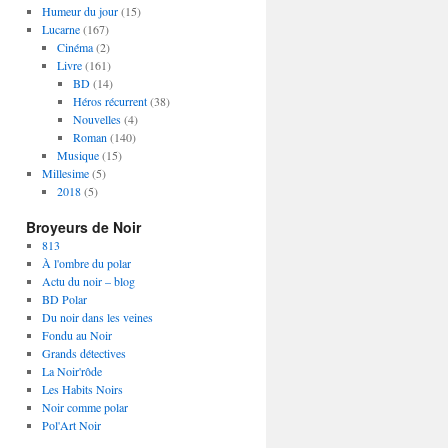
Humeur du jour
(15)
Lucarne
(167)
Cinéma
(2)
Livre
(161)
BD
(14)
Héros récurrent
(38)
Nouvelles
(4)
Roman
(140)
Musique
(15)
Millesime
(5)
2018
(5)
Broyeurs de Noir
813
À l'ombre du polar
Actu du noir – blog
BD Polar
Du noir dans les veines
Fondu au Noir
Grands détectives
La Noir'rôde
Les Habits Noirs
Noir comme polar
Pol'Art Noir