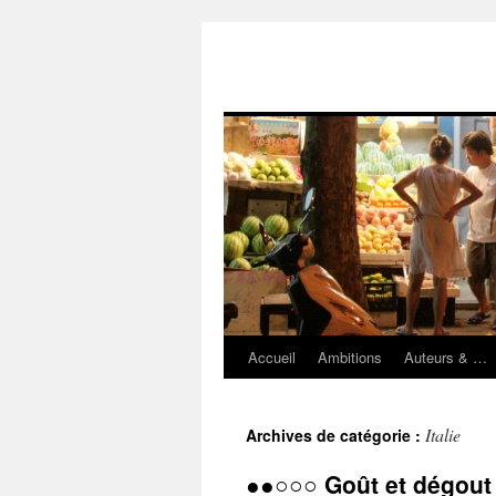
Accueil
Ambitions
Auteurs & …
Aller
au
Italie
Archives de catégorie :
contenu
●●○○○ Goût et dégout