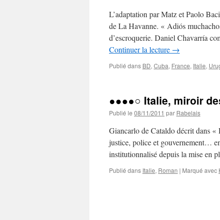
L’adaptation par Matz et Paolo Baci
de La Havanne. « Adiós muchachos »
d’escroquerie. Daniel Chavarría com
Continuer la lecture
→
Publié dans
BD
,
Cuba
,
France
,
Italie
,
Uru
●●●●○ Italie, miroir d
Publié le
08/11/2011
par
Rabelais
Giancarlo de Cataldo décrit dans « L
justice, police et gouvernement… en I
institutionnalisé depuis la mise en
Publié dans
Italie
,
Roman
|
Marqué avec