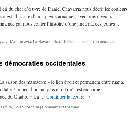
lieri du chef d’œuvre de Daniel Chavarría nous décrit les couleurs
 est l’histoire d’arnaqueurs arnaqués, avec trois niveaux
mence par nous conter l’histoire d’une jineteria, ces jeunes …
guay
|
Marqué avec
La Havane
,
Noir
,
Thriller
|
Laisser un commentaire
es démocraties occidentales
a saison des massacres » le lien étroit et permanent entre mafia,
talie. Un lien d’autant plus étroit qu’il est en partie
 place du Gladio. « La …
Continuer la lecture
→
Histoire
,
Polar
,
Politique
|
Commentaires fermés
sur
●●●●○
Italie,
miroir
des
démocraties