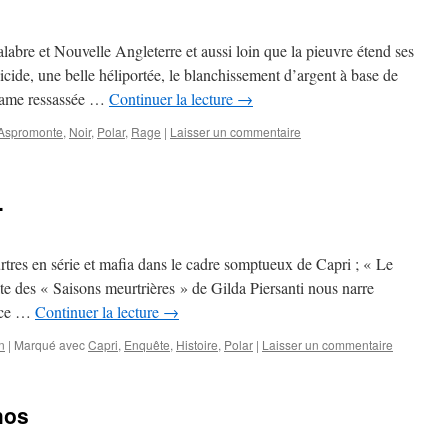
labre et Nouvelle Angleterre et aussi loin que la pieuvre étend ses
ide, une belle héliportée, le blanchissement d’argent à base de
trame ressassée …
Continuer la lecture
→
Aspromonte
,
Noir
,
Polar
,
Rage
|
Laisser un commentaire
.
rtres en série et mafia dans le cadre somptueux de Capri ; « Le
ate des « Saisons meurtrières » de Gilda Piersanti nous narre
rice …
Continuer la lecture
→
n
|
Marqué avec
Capri
,
Enquête
,
Histoire
,
Polar
|
Laisser un commentaire
hos