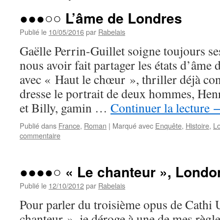
●●●○○ L’âme de Londres
Publié le
10/05/2016
par
Rabelais
Gaëlle Perrin-Guillet soigne toujours s
nous avoir fait partager les états d’âme 
avec « Haut le chœur », thriller déjà co
dresse le portrait de deux hommes, Henr
et Billy, gamin …
Continuer la lecture
Publié dans
France
,
Roman
|
Marqué avec
Enquête
,
Histoire
,
L
commentaire
●●●●○ « Le chanteur », London
Publié le
12/10/2012
par
Rabelais
Pour parler du troisième opus de Cathi
chanteur », je déroge à une de mes règle