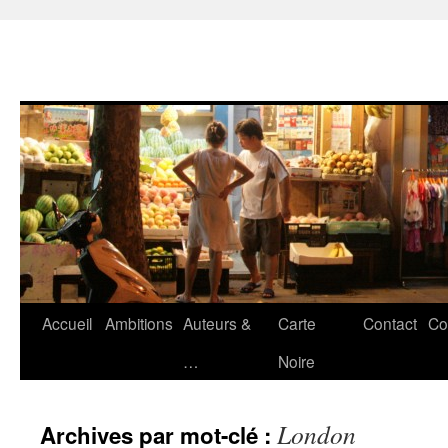
Accueil
Ambitions
Auteurs &
Carte
Contact
Co
Aller
…
Noire
au
contenu
London
Archives par mot-clé :