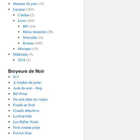
Humeur du jour
(15)
Lucarne
(167)
Cinéma
(2)
Livre
(161)
BD
(14)
Héros récurrent
(38)
Nouvelles
(4)
Roman
(140)
Musique
(15)
Millesime
(5)
2018
(5)
Broyeurs de Noir
813
À l'ombre du polar
Actu du noir – blog
BD Polar
Du noir dans les veines
Fondu au Noir
Grands détectives
La Noir'rôde
Les Habits Noirs
Noir comme polar
Pol'Art Noir