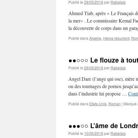
Publié le
29/05/2016
par
Rabelais
Ahmed Tiab, après « Le Français de
la mer« . Le commissaire Kemal Fadi
la découverte de corps dans un ga
Publié dans
Algérie
,
Héros récurrent
,
Ro
●●○○○ Le flouze à tout
Publié le
29/05/2016
par
Rabelais
Angel Dare (l’ange qui ose), mère m
ou des tournages de pornos jusqu’au
dans l’industrie lui propose …
Conti
Publié dans
Etats-Unis
,
Roman
|
Marqué 
●●●○○ L’âme de Lond
Publié le
10/05/2016
par
Rabelais