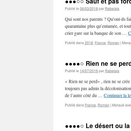
●●●○○ Sauf et pas fo
Publié le
06/03/2018
par
Rabelais
Qui sont nos parents ? Qu’ont-ils f
quarantaine plus qu’entamée, et tou
crier gare sur la banque de son …
C
Publié dans
2018
,
France
,
Roman
|
Marq
●●●●○ Rien ne se per
Publié le
14/07/2016
par
Rabelais
« Rien ne se perd« , rien ne se cré
toujours pas admis la décolonisation, 
de l’autre côté du …
Continuer la l
Publié dans
France
,
Roman
|
Marqué ave
●●●●○ Le désert ou la