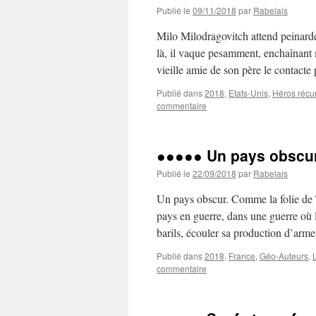
Publié le
09/11/2018
par
Rabelais
Milo Milodragovitch attend peinardem
là, il vaque pesamment, enchaînant
vieille amie de son père le contacte
Publié dans
2018
,
Etats-Unis
,
Héros récu
commentaire
●●●●● Un pays obscu
Publié le
22/09/2018
par
Rabelais
Un pays obscur. Comme la folie de T
pays en guerre, dans une guerre où 
barils, écouler sa production d’ar
Publié dans
2018
,
France
,
Géo-Auteurs
,
commentaire