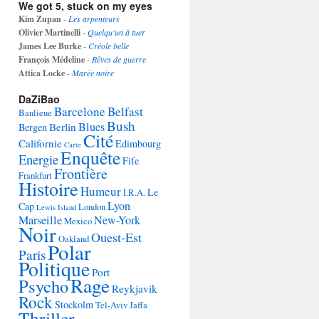
We got 5, stuck on my eyes
Kim Zupan
-
Les arpenteurs
Olivier Martinelli
-
Quelqu'un à tuer
James Lee Burke
-
Créole belle
François Médeline
-
Rêves de guerre
Attica Locke
-
Marée noire
DaZiBao
Barcelone
Belfast
Banlieue
Bush
Blues
Berlin
Bergen
Cité
Californie
Edimbourg
Carte
Enquête
Energie
Fife
Frontière
Frankfurt
Histoire
Humeur
Le
I.R.A.
Lyon
Cap
London
Lewis Island
Marseille
New-York
Mexico
Noir
Ouest-Est
Oakland
Polar
Paris
Politique
Port
Rage
Psycho
Reykjavik
Rock
Stockolm
Tel-Aviv Jaffa
Thriller