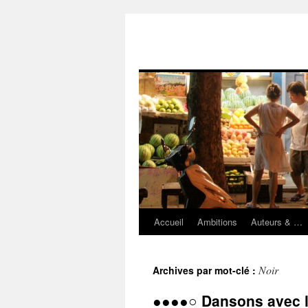
Accueil
Ambitions
Auteurs & …
Aller
au
Noir
Archives par mot-clé :
contenu
●●●●○ Dansons avec l