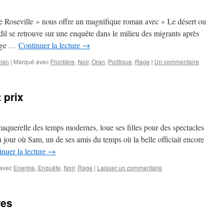
 Roseville » nous offre un magnifique roman avec « Le désert ou
l se retrouve sur une enquête dans le milieu des migrants après
rage …
Continuer la lecture
→
man
|
Marqué avec
Frontière
,
Noir
,
Oran
,
Politique
,
Rage
|
Un commentaire
 prix
aquerelle des temps modernes, loue ses filles pour des spectacles
 jour où Sam, un de ses amis du temps où la belle officiait encore
nuer la lecture
→
avec
Energie
,
Enquête
,
Noir
,
Rage
|
Laisser un commentaire
res