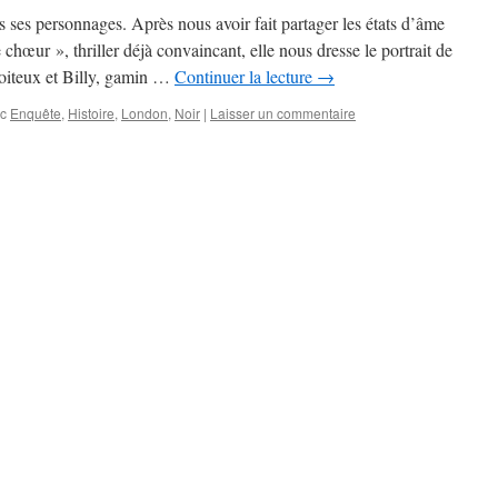
s ses personnages. Après nous avoir fait partager les états d’âme
chœur », thriller déjà convaincant, elle nous dresse le portrait de
oiteux et Billy, gamin …
Continuer la lecture
→
c
Enquête
,
Histoire
,
London
,
Noir
|
Laisser un commentaire