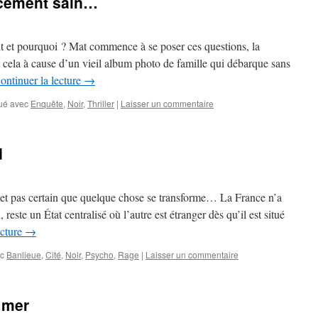
rcément sain…
ait et pourquoi ? Mat commence à se poser ces questions, la
t cela à cause d’un vieil album photo de famille qui débarque sans
ontinuer la lecture
→
ué avec
Enquête
,
Noir
,
Thriller
|
Laisser un commentaire
d
e et pas certain que quelque chose se transforme… La France n’a
reste un État centralisé où l’autre est étranger dès qu’il est situé
ecture
→
c
Banlieue
,
Cité
,
Noir
,
Psycho
,
Rage
|
Laisser un commentaire
 mer