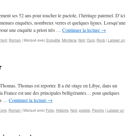
ent ses 52 ans pour toucher le pactole, l’héritage paternel. D’ici
 menues enquêtes, nombreux verres et quelques lignes. Lorsqu’une
 pour une enquête a priori très …
Continuer la lecture
→
rrent
,
Roman
|
Marqué avec
Enquête
,
Montana
,
Noir
,
Ours
,
Rock
|
Laisser un
r
homas. Thomas est reporter. Il a été otage en Libye, dans un
la France est une des principales belligérantes… pour quelques
mes …
Continuer la lecture
→
Livre
,
Roman
|
Marqué avec
Folie
,
Histoire
,
Noir
,
poésie
,
Psycho
|
Laisser un