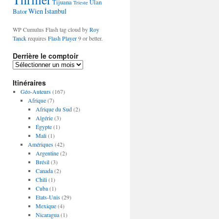
Tijuana
Ulan
Trieste
Wien
İstanbul
Bator
WP Cumulus Flash tag cloud by
Roy
Tanck
requires
Flash Player
9 or better.
Derrière le comptoir
D
e
Itinéraires
r
r
Géo-Auteurs
(167)
i
Afrique
(7)
è
Afrique du Sud
(2)
r
Algérie
(3)
e
Égypte
(1)
l
Mali
(1)
e
Amériques
(42)
c
Argentine
(2)
o
Brésil
(3)
m
Canada
(2)
p
Chili
(1)
t
Cuba
(1)
o
Etats-Unis
(29)
i
Mexique
(4)
r
Nicaragua
(1)