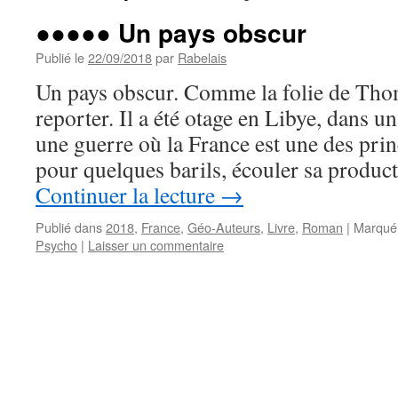
●●●●● Un pays obscur
Publié le
22/09/2018
par
Rabelais
Un pays obscur. Comme la folie de Tho
reporter. Il a été otage en Libye, dans u
une guerre où la France est une des pri
pour quelques barils, écouler sa produ
Continuer la lecture
→
Publié dans
2018
,
France
,
Géo-Auteurs
,
Livre
,
Roman
|
Marqué
Psycho
|
Laisser un commentaire