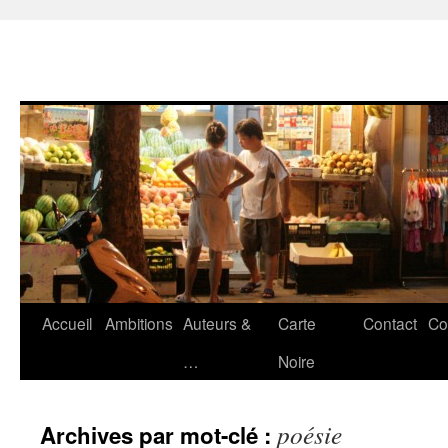
Accueil
Ambitions
Auteurs &
Carte
Contact
Co
Aller
…
Noire
au
contenu
poésie
Archives par mot-clé :