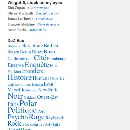
We got 5, stuck on my eyes
Kim Zupan
-
Les arpenteurs
Olivier Martinelli
-
Quelqu'un à tuer
James Lee Burke
-
Créole belle
François Médeline
-
Rêves de guerre
Attica Locke
-
Marée noire
DaZiBao
Barcelone
Belfast
Banlieue
Bush
Blues
Berlin
Bergen
Cité
Californie
Edimbourg
Carte
Enquête
Energie
Fife
Frontière
Frankfurt
Histoire
Humeur
Le
I.R.A.
Lyon
Cap
London
Lewis Island
Marseille
New-York
Mexico
Noir
Ouest-Est
Oakland
Polar
Paris
Politique
Port
Rage
Psycho
Reykjavik
Rock
Stockolm
Tel-Aviv Jaffa
Thriller