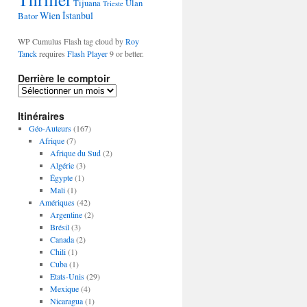
Tijuana
Ulan
Trieste
Wien
İstanbul
Bator
WP Cumulus Flash tag cloud by
Roy
Tanck
requires
Flash Player
9 or better.
Derrière le comptoir
D
e
Itinéraires
r
r
Géo-Auteurs
(167)
i
Afrique
(7)
è
Afrique du Sud
(2)
r
Algérie
(3)
e
Égypte
(1)
l
Mali
(1)
e
Amériques
(42)
c
Argentine
(2)
o
Brésil
(3)
m
Canada
(2)
p
Chili
(1)
t
Cuba
(1)
o
Etats-Unis
(29)
i
Mexique
(4)
r
Nicaragua
(1)