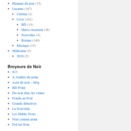
Humeur du jour
(15)
Lucarne
(167)
Cinéma
(2)
Livre
(161)
BD
(14)
Héros récurrent
(38)
Nouvelles
(4)
Roman
(140)
Musique
(15)
Millesime
(5)
2018
(5)
Broyeurs de Noir
813
À l'ombre du polar
Actu du noir – blog
BD Polar
Du noir dans les veines
Fondu au Noir
Grands détectives
La Noir'rôde
Les Habits Noirs
Noir comme polar
Pol'Art Noir