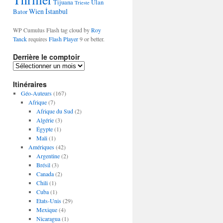
Tijuana
Ulan
Trieste
Wien
İstanbul
Bator
WP Cumulus Flash tag cloud by
Roy
Tanck
requires
Flash Player
9 or better.
Derrière le comptoir
D
e
Itinéraires
r
r
Géo-Auteurs
(167)
i
Afrique
(7)
è
Afrique du Sud
(2)
r
Algérie
(3)
e
Égypte
(1)
l
Mali
(1)
e
Amériques
(42)
c
Argentine
(2)
o
Brésil
(3)
m
Canada
(2)
p
Chili
(1)
t
Cuba
(1)
o
Etats-Unis
(29)
i
Mexique
(4)
r
Nicaragua
(1)