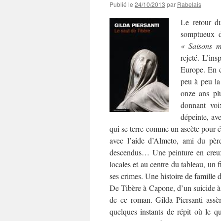
Publié le
24/10/2013
par
Rabelais
Le retour du
somptueux 
« Saisons m
rejeté. L’ins
Europe. En c
peu à peu la
onze ans plu
donnant voi
dépeinte, av
qui se terre
comme un ascète pour éch
avec l’aide d’Almeto, ami du pèr
descendus… Une peinture en creux d
locales et au centre du tableau, un f
ses crimes. Une histoire de famille 
De Tibère à Capone, d’un suicide à 
de ce roman. Gilda Piersanti assèn
quelques instants de répit où le q