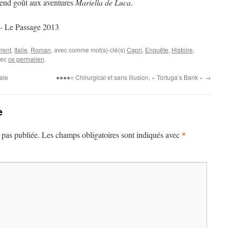
prend goût aux aventures
Mariella de Luca
.
–
Le Passage 2013
rent
,
Italie
,
Roman
, avec comme mot(s)-clé(s)
Capri
,
Enquête
,
Histoire
,
vec
ce permalien
.
ale
●●●●○ Chirurgical et sans illusion, « Tortuga’s Bank »
→
e
*
 pas publiée.
Les champs obligatoires sont indiqués avec