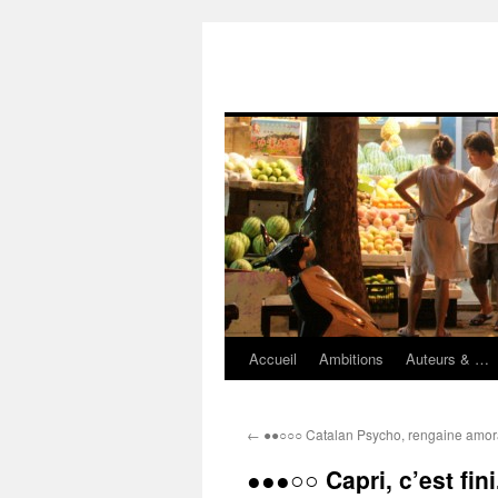
Accueil
Ambitions
Auteurs & …
Aller
au
←
●●○○○ Catalan Psycho, rengaine amor
contenu
●●●○○ Capri, c’est fini