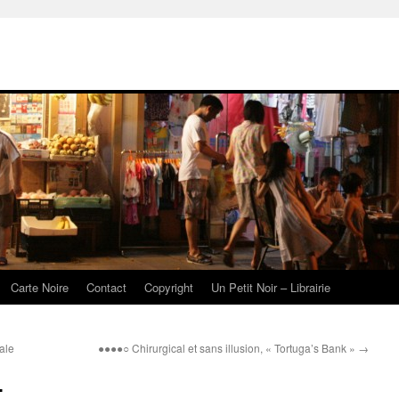
Carte Noire
Contact
Copyright
Un Petit Noir – Librairie
ale
●●●●○ Chirurgical et sans illusion, « Tortuga’s Bank »
→
.