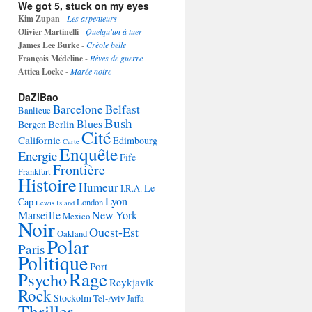
We got 5, stuck on my eyes
Kim Zupan
-
Les arpenteurs
Olivier Martinelli
-
Quelqu'un à tuer
James Lee Burke
-
Créole belle
François Médeline
-
Rêves de guerre
Attica Locke
-
Marée noire
DaZiBao
Barcelone
Belfast
Banlieue
Bush
Blues
Berlin
Bergen
Cité
Californie
Edimbourg
Carte
Enquête
Energie
Fife
Frontière
Frankfurt
Histoire
Humeur
Le
I.R.A.
Lyon
Cap
London
Lewis Island
Marseille
New-York
Mexico
Noir
Ouest-Est
Oakland
Polar
Paris
Politique
Port
Rage
Psycho
Reykjavik
Rock
Stockolm
Tel-Aviv Jaffa
Thriller