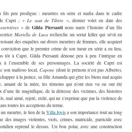
 fils peu prodigue : meurtres en série et mafia dans le cadre
de Capri
; « Le saut de Tibère »
, dernier volet en date des
Gilda Piersanti
eurtrières »
de
nous narre l’histoire d’un fils
pectrice
Mariella de Luca
recherche un serial killer qui sévit en
roisant des enquêtes sur divers meurtres de femmes, elle acquiert
 conviction que le premier crime de son tueur en série a eu lieu,
s tôt à Capri. Gilda Piersanti dénoue peu à peu l’intrigue en
x à l’ensemble de ses personnages. La société de Capri est
ec son mafioso local,
Capone
(dont le prénom n’est pas Alberto),
apper à la justice, sa fille Amanda qui gère les biens mal acquis
e, amant de la mère, les témoins qui n’ont rien vu ou ont été
’une île magnifique, de la détresse des victimes, des histoires
ils, mal aimé, rejeté, exilé, qui ne s’exprime que par la violence de
dans toutes les acceptions du terme.
un meurtre, le lieu de la
Villa Jovis
a son importance tout au long
e des images violentes, viols, crimes, matricide, parricide avec
uotidien reprend le dessus. Un bon polar, avec une construction