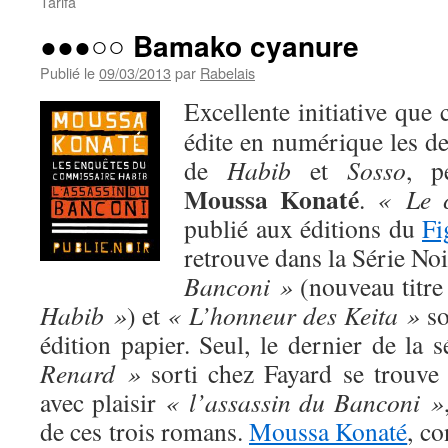
Tarifa
●●●○○ Bamako cyanure
Publié le
09/03/2013
par
Rabelais
Excellente initiative que 
édite en numérique les d
de
Habib
et
Sosso
, p
Moussa Konaté
.
« Le 
publié aux éditions du
Fi
retrouve dans la Série No
Banconi »
(nouveau titr
Habib »
) et
« L’honneur des Keita »
so
édition papier. Seul, le dernier de la s
Renard »
sorti chez Fayard se trouve 
avec plaisir
« l’assassin du Banconi »
de ces trois romans.
Moussa Konaté
, co