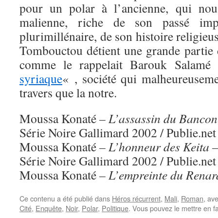
pour un polar à l’ancienne, qui nou
malienne, riche de son passé impé
plurimillénaire, de son histoire religie
Tombouctou détient une grande partie d
comme le rappelait Barouk Salam
syriaque
« , société qui malheureusem
travers que la notre.
Moussa Konaté
– L’assassin du Bancon
Série Noire Gallimard 2002 / Publie.ne
Moussa Konaté
– L’honneur des Keita 
Série Noire Gallimard 2002 / Publie.ne
Moussa Konaté
– L’empreinte du Renar
Ce contenu a été publié dans
Héros récurrent
,
Mali
,
Roman
, av
Cité
,
Enquête
,
Noir
,
Polar
,
Politique
. Vous pouvez le mettre en f