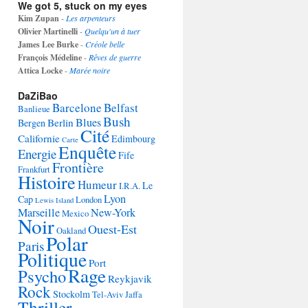
We got 5, stuck on my eyes
Kim Zupan
-
Les arpenteurs
Olivier Martinelli
-
Quelqu'un à tuer
James Lee Burke
-
Créole belle
François Médeline
-
Rêves de guerre
Attica Locke
-
Marée noire
DaZiBao
Barcelone
Belfast
Banlieue
Bush
Blues
Berlin
Bergen
Cité
Californie
Edimbourg
Carte
Enquête
Energie
Fife
Frontière
Frankfurt
Histoire
Humeur
Le
I.R.A.
Lyon
Cap
London
Lewis Island
Marseille
New-York
Mexico
Noir
Ouest-Est
Oakland
Polar
Paris
Politique
Port
Rage
Psycho
Reykjavik
Rock
Stockolm
Tel-Aviv Jaffa
Thriller