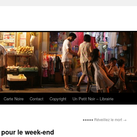
Carte Noire
Contact
Copyright
Un Petit Noir – Librairie
●●●●● Réveillez le mort
→
pour le week-end