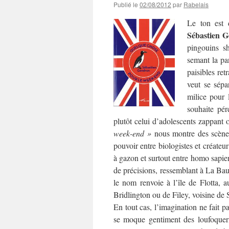
Publié le
02/08/2012
par
Rabelais
Le ton est 
Sébastien 
pingouins s
semant la pa
paisibles retr
veut se sép
milice pour l
souhaite pér
plutôt celui
d’adolescents zappant o
week-end »
nous montre des scènes 
pouvoir entre biologistes et créateur
à gazon et surtout entre homo sapien
de précisions, ressemblant à La Bau
le nom renvoie à l’île de Flotta, 
Bridlington ou de Filey, voisine de
En tout cas, l’imagination ne fait
se moque gentiment des loufoquer