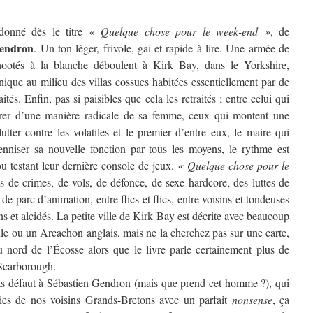
donné dès le titre
« Quelque chose pour le week-end »
, de
Gendron
. Un ton léger, frivole, gai et rapide à lire. Une armée de
hootés à la blanche déboulent à Kirk Bay, dans le Yorkshire,
nique au milieu des villas cossues habitées essentiellement par de
aités. Enfin, pas si paisibles que cela les retraités ; entre celui qui
arer d’une manière radicale de sa femme, ceux qui montent une
utter contre les volatiles et le premier d’entre eux, le maire qui
enniser sa nouvelle fonction par tous les moyens, le rythme est
u testant leur dernière console de jeux.
« Quelque chose pour le
de crimes, de vols, de défonce, de sexe hardcore, des luttes de
 de parc d’animation, entre flics et flics, entre voisins et tondeuses
s et alcidés. La petite ville de Kirk Bay est décrite avec beaucoup
le ou un Arcachon anglais, mais ne la cherchez pas sur une carte,
au nord de l’Écosse alors que le livre parle certainement plus de
 Scarborough.
 pas défaut à Sébastien Gendron (mais que prend cet homme ?), qui
ies de nos voisins Grands-Bretons avec un parfait
nonsense
, ça