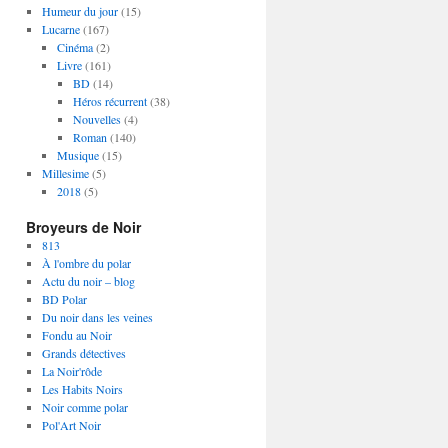
Humeur du jour
(15)
Lucarne
(167)
Cinéma
(2)
Livre
(161)
BD
(14)
Héros récurrent
(38)
Nouvelles
(4)
Roman
(140)
Musique
(15)
Millesime
(5)
2018
(5)
Broyeurs de Noir
813
À l'ombre du polar
Actu du noir – blog
BD Polar
Du noir dans les veines
Fondu au Noir
Grands détectives
La Noir'rôde
Les Habits Noirs
Noir comme polar
Pol'Art Noir