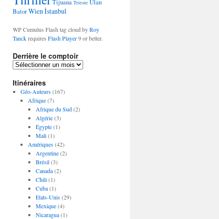
Tijuana
Ulan
Trieste
Wien
İstanbul
Bator
WP Cumulus Flash tag cloud by
Roy
Tanck
requires
Flash Player
9 or better.
Derrière le comptoir
D
e
Itinéraires
r
r
Géo-Auteurs
(167)
i
Afrique
(7)
è
Afrique du Sud
(2)
r
Algérie
(3)
e
Égypte
(1)
l
Mali
(1)
e
Amériques
(42)
c
Argentine
(2)
o
Brésil
(3)
m
Canada
(2)
p
Chili
(1)
t
Cuba
(1)
o
Etats-Unis
(29)
i
Mexique
(4)
r
Nicaragua
(1)