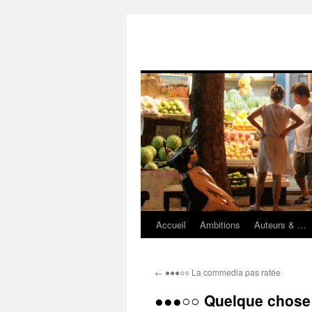
Accueil
Ambitions
Auteurs & …
Aller
au
←
●●●○○ La commedia pas ratée
contenu
●●●○○ Quelque chose 