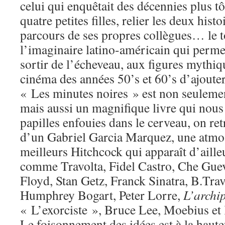
celui qui enquêtait des décennies plus tô
quatre petites filles, relier les deux hist
parcours de ses propres collègues… le t
l’imaginaire latino-américain qui perme
sortir de l’écheveau, aux figures mythiq
cinéma des années 50’s et 60’s d’ajouter
« Les minutes noires » est non seulemen
mais aussi un magnifique livre qui nous
papilles enfouies dans le cerveau, on re
d’un Gabriel Garcia Marquez, une atmo
meilleurs Hitchcock qui apparaît d’aille
comme Travolta, Fidel Castro, Che Gueva
Floyd, Stan Getz, Franck Sinatra, B.Tra
Humphrey Bogart, Peter Lorre,
L’archi
« L’exorciste », Bruce Lee, Moebius et
Le foisonnement des idées est à la hauteu