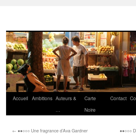
Accueil
Ambitions
Auteurs &
Carte
Contact
Co
Aller
…
Noire
au
contenu
←
●●○○○ Une fragrance d’Ava Gardner
●●○○○ D