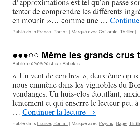
d’approximations est tel qu’on passe son
tenter de comprendre les différents ingr
en mourir »… comme une …
Continuer
Publié dans
France
,
Roman
|
Marqué avec
Californie
,
Thriller
|
L
●●●○○ Même les grands crus t
Publié le
02/06/2014
par
Rabelais
« Un vent de cendres », deuxième opus 
nous emmène dans les vignobles du Bo
vendanges. Un huis-clos étouffant, anxi
lentement et qui enserre le lecteur peu à
…
Continuer la lecture
→
Publié dans
France
,
Roman
|
Marqué avec
Psycho
,
Rage
,
Thrill