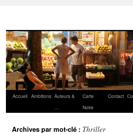
Accueil
Ambitions
Auteurs &
Carte
Contact
Co
Aller
…
Noire
au
contenu
Thriller
Archives par mot-clé :