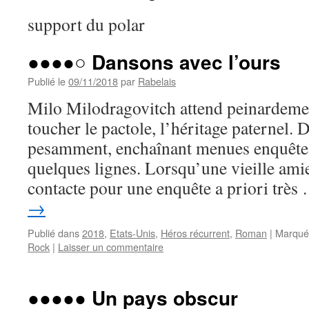
support du polar
●●●●○ Dansons avec l’ours
Publié le
09/11/2018
par
Rabelais
Milo Milodragovitch attend peinardeme
toucher le pactole, l’héritage paternel. D’
pesamment, enchaînant menues enquêtes
quelques lignes. Lorsqu’une vieille amie
contacte pour une enquête a priori trè
→
Publié dans
2018
,
Etats-Unis
,
Héros récurrent
,
Roman
|
Marqué
Rock
|
Laisser un commentaire
●●●●● Un pays obscur