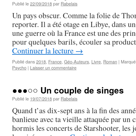
Publié le
22/09/2018
par
Rabelais
Un pays obscur. Comme la folie de Tho
reporter. Il a été otage en Libye, dans u
une guerre où la France est une des pri
pour quelques barils, écouler sa produ
Continuer la lecture
→
Publié dans
2018
,
France
,
Géo-Auteurs
,
Livre
,
Roman
|
Marqué
Psycho
|
Laisser un commentaire
●●●○○ Un couple de singes
Publié le
19/07/2018
par
Rabelais
Quand t’as dix-sept ans à la fin des anné
banlieue avec ta vieille attaquée par un c
hormis les concerts de Starshooter, les j