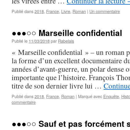
les virées entre …
Continuer la lecture
Publié dans
2018
,
France
,
Livre
,
Roman
|
Un commentaire
●●●○○ Marseille confidential
Publié le
11/03/2018
par
Rabelais
« Marseille confidential » – un roman 
la forme d’un excellent documentaire d
années d’avant-guerre, un polar dense où
importante que l’histoire. François Tho
titre de son dernier livre lui …
Continue
Publié dans
2018
,
France
,
Roman
|
Marqué avec
Enquête
,
Histo
commentaire
●●●○○ Sauf et pas forcément