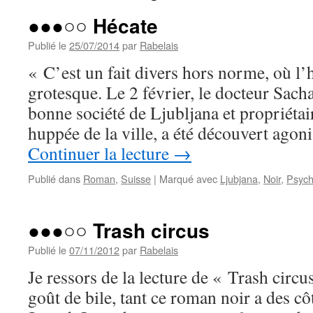
●●●○○ Hécate
Publié le
25/07/2014
par
Rabelais
« C’est un fait divers hors norme, où l’
grotesque. Le 2 février, le docteur Sach
bonne société de Ljubljana et propriétai
huppée de la ville, a été découvert agon
Continuer la lecture
→
Publié dans
Roman
,
Suisse
|
Marqué avec
Ljubjana
,
Noir
,
Psyc
●●●○○ Trash circus
Publié le
07/11/2012
par
Rabelais
Je ressors de la lecture de « Trash circu
goût de bile, tant ce roman noir a des c