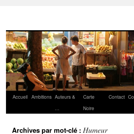
Accueil
Ambitions
Auteurs &
Carte
Contact
Co
Aller
…
Noire
au
contenu
Humeur
Archives par mot-clé :