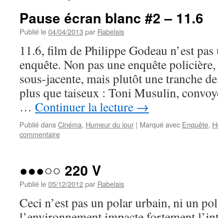
Pause écran blanc #2 – 11.6
Publié le
04/04/2013
par
Rabelais
11.6, film de Philippe Godeau n’est pas
enquête. Non pas une enquête policière, 
sous-jacente, mais plutôt une tranche d
plus que taiseux : Toni Musulin, convo
…
Continuer la lecture
→
Publié dans
Cinéma
,
Humeur du jour
|
Marqué avec
Enquête
,
H
commentaire
●●●○○ 220 V
Publié le
05/12/2012
par
Rabelais
Ceci n’est pas un polar urbain, ni un po
l’environnement impacte fortement l’in