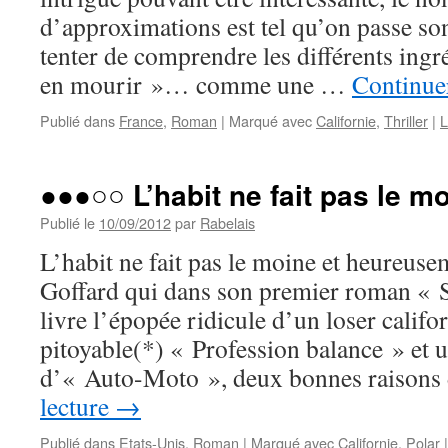
d’approximations est tel qu’on passe son
tenter de comprendre les différents ingr
en mourir »… comme une …
Continuer
Publié dans
France
,
Roman
|
Marqué avec
Californie
,
Thriller
|
L
●●●○○ L’habit ne fait pas le m
Publié le
10/09/2012
par
Rabelais
L’habit ne fait pas le moine et heureus
Goffard qui dans son premier roman « S
livre l’épopée ridicule d’un loser califor
pitoyable(*) « Profession balance » et u
d’« Auto-Moto », deux bonnes raison
lecture
→
Publié dans
Etats-Unis
,
Roman
|
Marqué avec
Californie
,
Polar
|