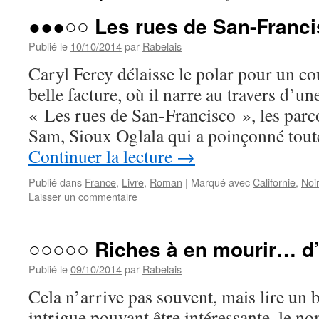
●●●○○ Les rues de San-Franc
Publié le
10/10/2014
par
Rabelais
Caryl Ferey délaisse le polar pour un co
belle facture, où il narre au travers d’u
« Les rues de San-Francisco », les par
Sam, Sioux Oglala qui a poinçonné tout
Continuer la lecture
→
Publié dans
France
,
Livre
,
Roman
|
Marqué avec
Californie
,
Noir
Laisser un commentaire
○○○○○ Riches à en mourir… d
Publié le
09/10/2014
par
Rabelais
Cela n’arrive pas souvent, mais lire un
intrigue pouvant être intéressante, le n