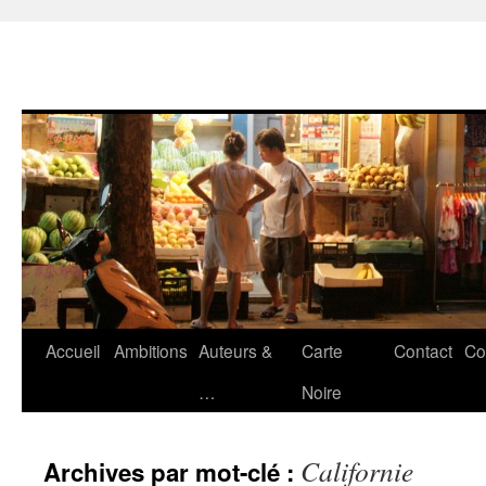
Accueil
Ambitions
Auteurs &
Carte
Contact
Co
Aller
…
Noire
au
contenu
Californie
Archives par mot-clé :