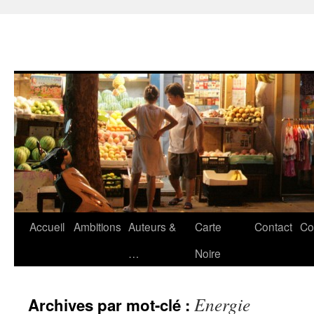
Accueil
Ambitions
Auteurs &
Carte
Contact
Co
Aller
…
Noire
au
contenu
Energie
Archives par mot-clé :