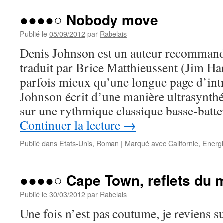
●●●●○ Nobody move
Publié le
05/09/2012
par
Rabelais
Denis Johnson est un auteur recommandé
traduit par Brice Matthieussent (Jim Har
parfois mieux qu’une longue page d’int
Johnson écrit d’une manière ultrasynthét
sur une rythmique classique basse-batte
Continuer la lecture
→
Publié dans
Etats-Unis
,
Roman
|
Marqué avec
Californie
,
Energ
●●●●○ Cape Town, reflets du
Publié le
30/03/2012
par
Rabelais
Une fois n’est pas coutume, je reviens s