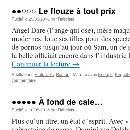
●●○○○ Le flouze à tout prix
Publié le
29/05/2016
par
Rabelais
Angel Dare (l’ange qui ose), mère maqu
modernes, loue ses filles pour des spect
de pornos jusqu’au jour où Sam, un de 
la belle officiait encore dans l’industri
Continuer la lecture
→
Publié dans
Etats-Unis
,
Roman
|
Marqué avec
Energie
,
Enquêt
commentaire
●●●●● À fond de cale…
Publié le
10/05/2015
par
Rabelais
Plus qu’un titre, un état d’esprit. Avec 
soixantaine de pages, Dominique Dela