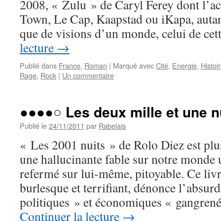
2008, « Zulu » de Caryl Ferey dont l’ac
Town, Le Cap, Kaapstad ou iKapa, auta
que de visions d’un monde, celui de ce
lecture
→
Publié dans
France
,
Roman
|
Marqué avec
Cité
,
Energie
,
Histoi
Rage
,
Rock
|
Un commentaire
●●●●○ Les deux mille et une n
Publié le
24/11/2011
par
Rabelais
« Les 2001 nuits » de Rolo Diez est plus
une hallucinante fable sur notre monde ul
refermé sur lui-même, pitoyable. Ce livr
burlesque et terrifiant, dénonce l’absur
politiques » et économiques « gangrené
Continuer la lecture
→