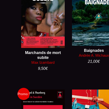
Baignades
Marchands de mort
Andrée A. Michaux
subite
21,00
€
Max Izambard
9,50
€
Promo !