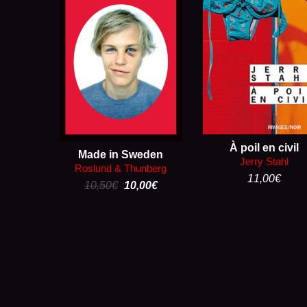
À poil en civil
Made in Sweden
Jerry Stahl
Roslund & Thunberg
11,00
€
10,50
€
10,00
€