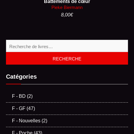
Battements de cœur
Pieke Biermann
8,00
€
Re
pou
RECHERCHE
Catégories
F - BD
(2)
F - GF
(47)
F - Nouvelles
(2)
F - Poche
(43)